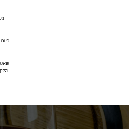
בש
כיום
שאנט
הלקו