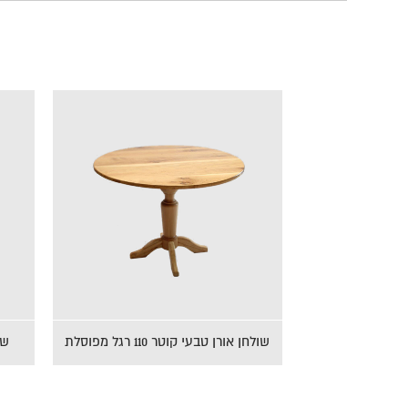
שולחן פורמייקה לבנה קוטר 80 רגל לואי
שולחן א
שחורה