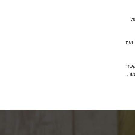
ל
 ואת
שרי
ור,