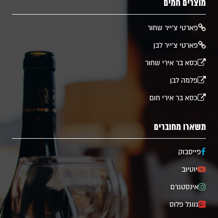
מוצרים חמים
​פארטי צ'ייר שחור
פארטי צ'ייר לבן
כסא בר אירי שחור
פלמה לבן
כסא בר אירי חום
תשארו מחוברים
פייסבוק
יוטיוב
אינסטגרם
גווגל פלוס