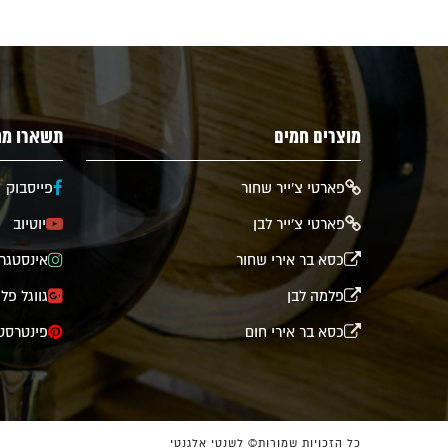
מוצרים חמים
תשארו מח
​פארטי צ'ייר שחור
פייסבוק
פארטי צ'ייר לבן
יוטיוב
כסא בר אירי שחור
אינסטגר
פלמה לבן
גווגל פל
כסא בר אירי חום
פינטרסט
כל הזכויות שמורות© לשנטי אלגנטי