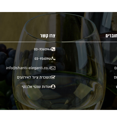
וברים
צרו קשר
03-9360944
03-9360944
ם
info@shanti-eleganti.co.il
וס
השכרת ציוד לאירועים
אודות שנטי אלגנטי