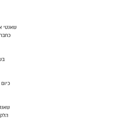
שאנטי אל
כחברה
בש
כיום
שאנט
הלקו