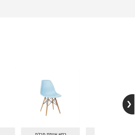
איימס צהוב
כסא איימס אפור
כסא אי