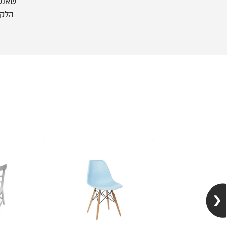
שאנט
הלקו