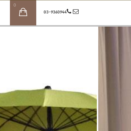
0
03-9360944