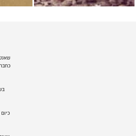
שאנטי
כחברה
בש
כיום