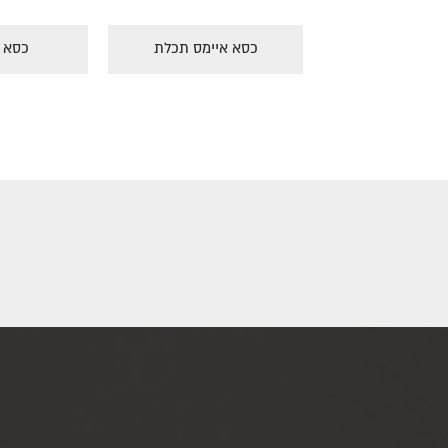
איימס צהוב
כסא איימס אפור
כסא אי