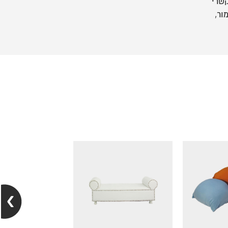
שרי
ור,