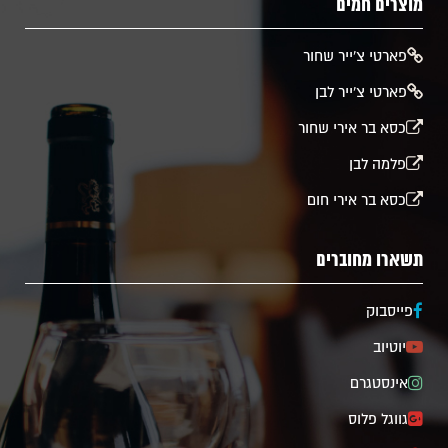
מוצרים חמים
​פארטי צ'ייר שחור
פארטי צ'ייר לבן
כסא בר אירי שחור
פלמה לבן
כסא בר אירי חום
תשארו מחוברים
פייסבוק
יוטיוב
אינסטגרם
גווגל פלוס