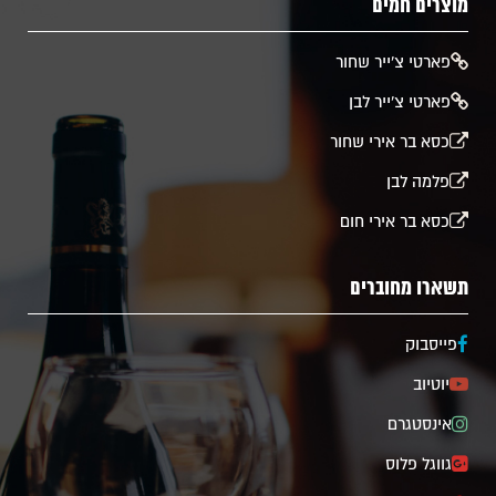
מוצרים חמים
​פארטי צ'ייר שחור
פארטי צ'ייר לבן
כסא בר אירי שחור
פלמה לבן
כסא בר אירי חום
תשארו מחוברים
פייסבוק
יוטיוב
אינסטגרם
גווגל פלוס