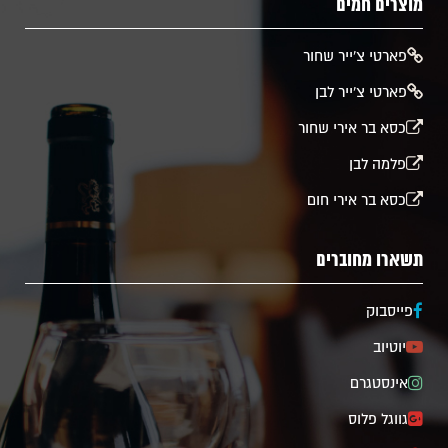
מוצרים חמים
​פארטי צ'ייר שחור
פארטי צ'ייר לבן
כסא בר אירי שחור
פלמה לבן
כסא בר אירי חום
תשארו מחוברים
פייסבוק
יוטיוב
אינסטגרם
גווגל פלוס